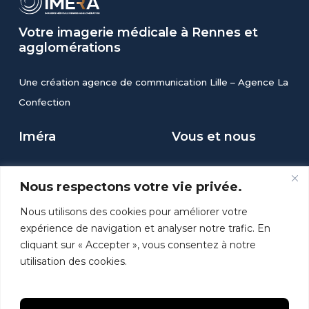
Votre
imagerie
médicale
à
Rennes
et
agglomérations
Une création agence de communication Lille –
Agence La
Confection
Iméra
Vous et nous
Prendre RDV
Mentions légales
Nous respectons votre vie privée.
Accès Résultats
Politique de
Nous utilisons des cookies pour améliorer votre
Nos honoraires
confidentialité
expérience de navigation et analyser notre trafic. En
Mes paramètres de
cliquant sur « Accepter », vous consentez à notre
cookies
utilisation des cookies.