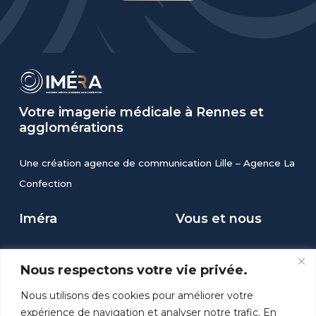
intestinale.
Votre
imagerie
médicale
à
Rennes
et
agglomérations
Une création agence de communication Lille –
Agence La
Confection
Iméra
Vous et nous
Prendre RDV
Mentions légales
Nous respectons votre vie privée.
Accès Résultats
Politique de
Nous utilisons des cookies pour améliorer votre
Nos honoraires
confidentialité
expérience de navigation et analyser notre trafic. En